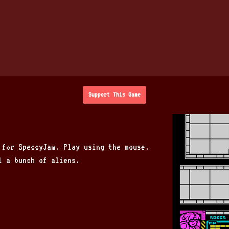
Support This Game
 for SpeccyJam. Play using the mouse.
l a bunch of aliens.