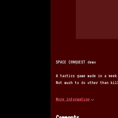
SPACE CONQUEST demo
A tactics game made in a week
Not much to do other than kil
More information
Comments